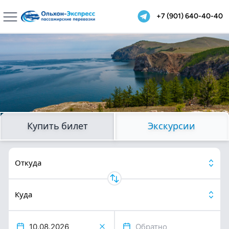
Open main menu
+7 (901) 640-40-40
Купить билет
Экскурсии
Item
1
of
Откуда
3
Куда